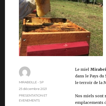
Le miel
Mirabei
dans le Pays du 
Auteur
MIRABEILLE - SP
le terroir de la 
Publié
25 décembre 2021
le
Catégories
PRESENTATION ET
Nos miels sont r
EVENEMENTS
emplacements d