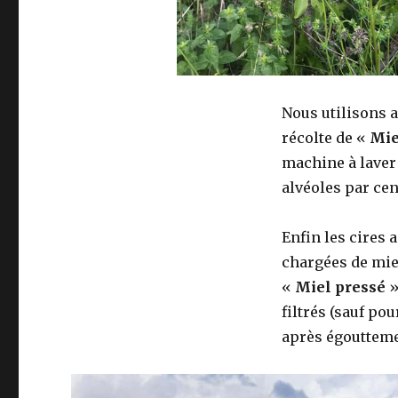
Nous utilisons 
récolte de «
Mie
machine à laver 
alvéoles par cen
Enfin les cires 
chargées de miel
«
Miel pressé
»
filtrés (sauf po
après égoutteme