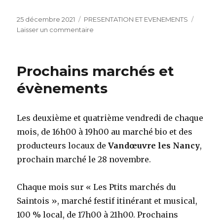
Publié
Catégories
25 décembre 2021
PRESENTATION ET EVENEMENTS
le
sur
Laisser un commentaire
Mirabeille
en
quelques
Prochains marchés et
mots
évènements
Les deuxième et quatrième vendredi de chaque
mois, de 16h00 à 19h00 au marché bio et des
producteurs locaux de
Vandœuvre les Nancy
,
prochain marché le 28 novembre.
Chaque mois sur « Les Ptits marchés du
Saintois », marché festif itinérant et musical,
100 % local, de 17h00 à 21h00. Prochains