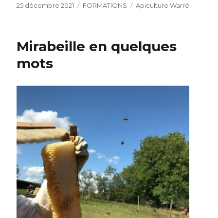
Publié
Catégories
Étiquettes
25 décembre 2021
FORMATIONS
Apiculture Warré
le
Mirabeille en quelques
mots