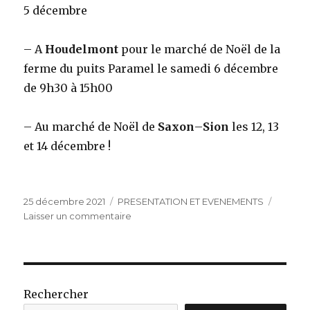
5 décembre
– A
Houdelmont
pour le marché de Noël de la
ferme du puits Paramel le samedi 6 décembre
de 9h30 à 15h00
– Au marché de Noël de
Saxon
–
Sion
les 12, 13
et 14 décembre !
Publié
Catégories
25 décembre 2021
PRESENTATION ET EVENEMENTS
le
sur
Laisser un commentaire
Prochains
marchés
et
évènements
Rechercher